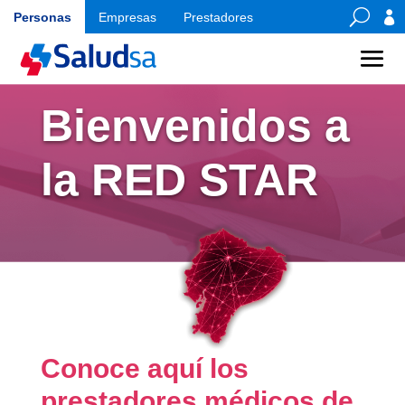
U

Personas
Empresas
Prestadores
Bienvenidos a
la RED STAR
Conoce aquí los
prestadores médicos de