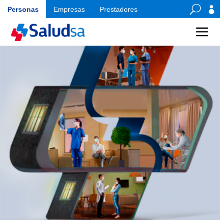
U

Personas
Empresas
Prestadores