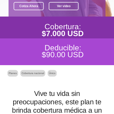
Cotiza Ahora
Ver video
Cobertura:
$7.000 USD
Deducible:
$90.00 USD
Planes
Cobertura nacional
Único
Vive tu vida sin
preocupaciones, este plan te
brinda cobertura médica a un