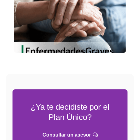
Conoce más
¿Ya te decidiste por el
Plan Único
?
Consultar un asesor