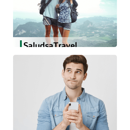
Privilegio 8D.
Conoce más
Desempleo
Cuando las cosas cambien nosotros
seguiremos a tu lado.
Conoce más