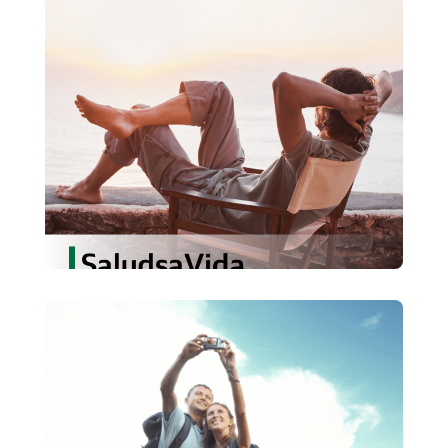
Saludsa Vida
Un respaldo permanente para tus seres
queridos, sin importar el imprevisto.
Conoce más
SaludsaTravel
Te acompañamos a ti y a tus seres
en tus viajes, ya incluido en el Plan
querido