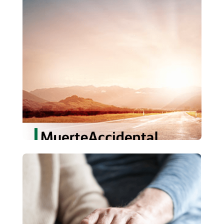
MuerteAccidental
Cuenta con la tranquilidad de dejar a tus
seres queridos respaldados por los mejores.
Conoce más
EnfermedadesGraves
Sientete respaldado en cada momento.