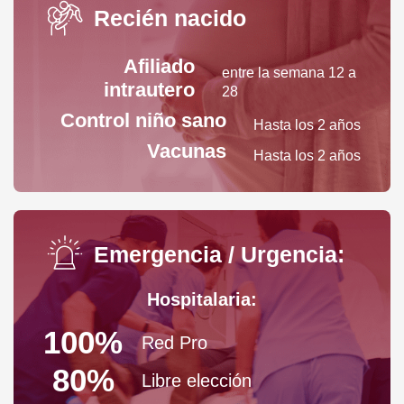
Recién nacido
Afiliado
entre la semana 12 a
intrautero
28
Control niño sano
Hasta los 2 años
Vacunas
Hasta los 2 años
Emergencia / Urgencia:
Hospitalaria:
100%
Red Pro
80%
Libre elección