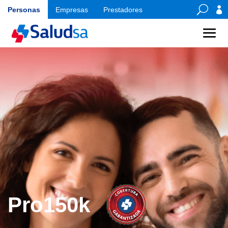
U

Personas
Empresas
Prestadores
Pro150k