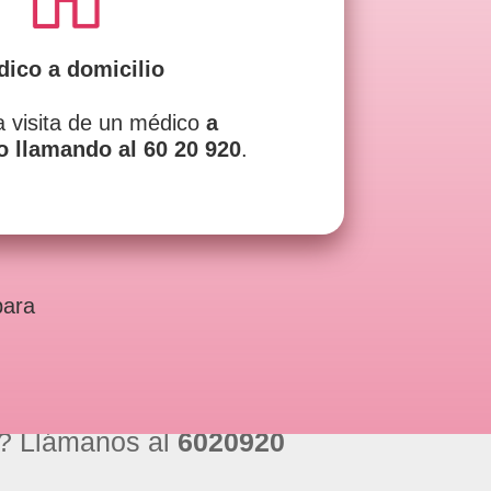
ico a domicilio
la visita de un médico
a
o llamando al 60 20 920
.
para
? Llámanos al
6020920