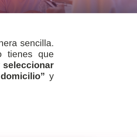
era sencilla.
io tienes que
 seleccionar
domicilio”
y
: