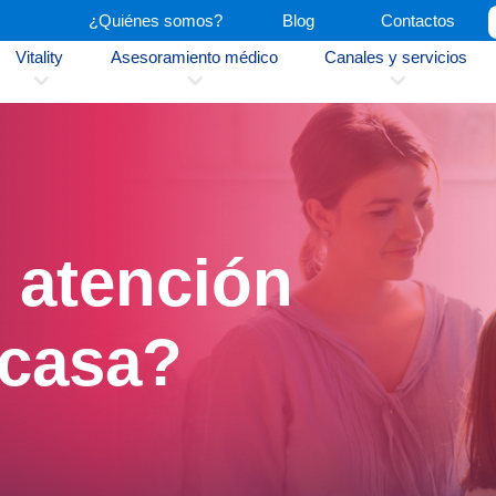
¿Quiénes somos?
Blog
Contactos
Vitality
Asesoramiento médico
Canales y servicios
3
3
3
 atención
 casa?