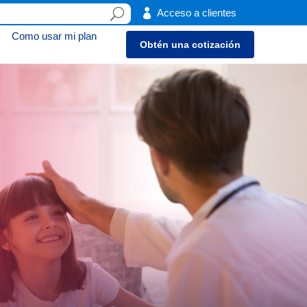

Acceso a clientes
Como usar mi plan
Obtén una cotización
3