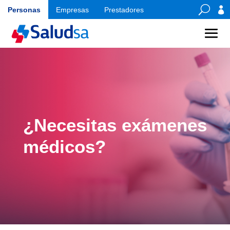
U

Personas
Empresas
Prestadores
¿Necesitas exámenes
médicos?