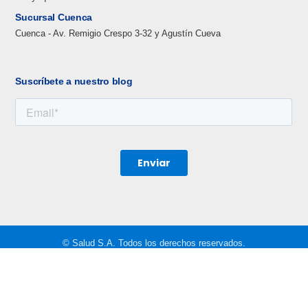
Sucursal Cuenca
Cuenca - Av. Remigio Crespo 3-32 y Agustín Cueva
Suscríbete a nuestro blog
Obtén una cotización
Asistencia al cliente
© Salud S.A. Todos los derechos reservados.
Política de privacidad
Mapa del sitio