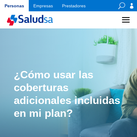
U

Personas
Empresas
Prestadores
¿Cómo usar las
coberturas
adicionales incluidas
en mi plan?