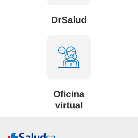
DrSalud​
Oficina
virtual​