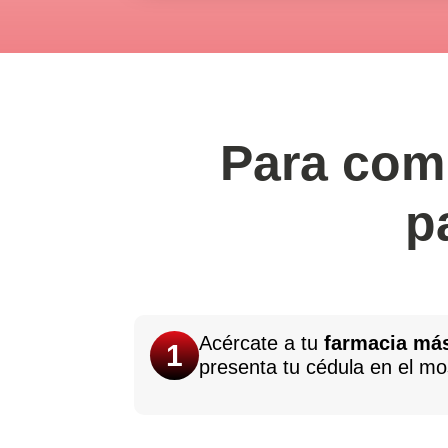
Para comp
p
Acércate a tu
farmacia má
1
presenta tu cédula en el mo