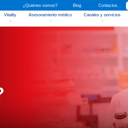
¿Quiénes somos?
Blog
Contactos
Vitality
Asesoramiento médico
Canales y servicios
3
3
3
s
?