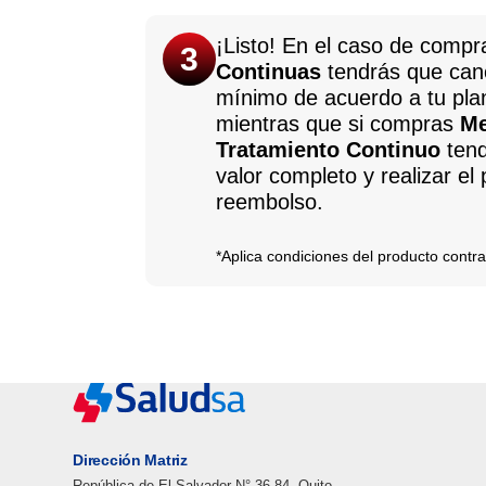
¡Listo! En el caso de comp
3
Continuas
tendrás que canc
mínimo de acuerdo a tu pla
mientras que si compras
Me
Tratamiento Continuo
tend
valor completo y realizar el
reembolso.
*Aplica condiciones del producto cont
Dirección Matriz
República de El Salvador N° 36-84. Quito