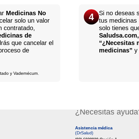
rar
Medicinas No
Si no deseas s
4
elar solo un valor
tus medicinas 
n contratado,
solo tienes qu
dicinas de
Saludsa.com, 
rás que cancelar el
“¿Necesitas m
 proceso de
medicinas”
y
ratado y Vademécum.
¿Necesitas ayuda
Asistencia médica
(DrSalud)