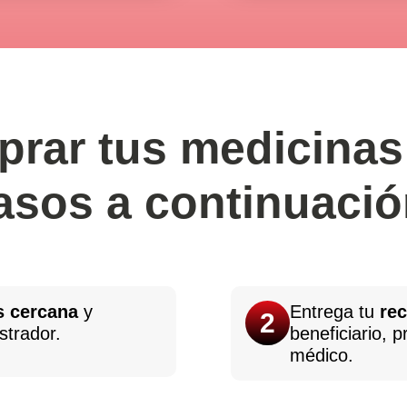
rar tus medicinas
asos a continuació
s cercana
y
Entrega tu
re
2
strador.
beneficiario, p
médico.