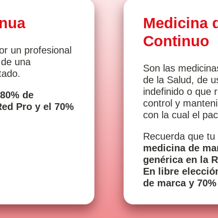
inua
Medicina 
Continuo
or un profesional
o de una
Son las medicina
tado.
de la Salud, de u
indefinido o que 
l
80% de
control y manten
Red Pro y el 70%
con la cual el pa
Recuerda que tu
medicina de mar
genérica en la R
En libre elecci
de marca y 70% 