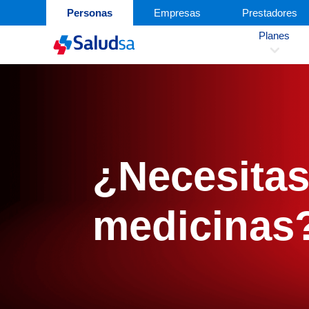
Personas
Empresas
Prestadores
Planes
3
¿Necesita
medicinas