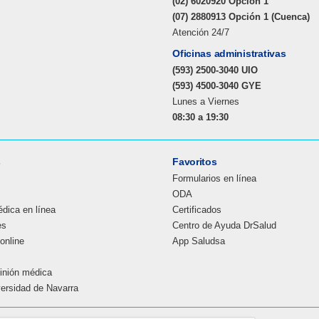
(02) 6020920 Opción 1
(07) 2880913 Opción 1 (Cuenca)
Atención 24/7
Oficinas administrativas
(593) 2500-3040 UIO
(593) 4500-3040 GYE
Lunes a Viernes
08:30 a 19:30
s
Favoritos
Formularios en línea
ODA
dica en línea
Certificados
es
Centro de Ayuda DrSalud
online
App Saludsa
inión médica
versidad de Navarra