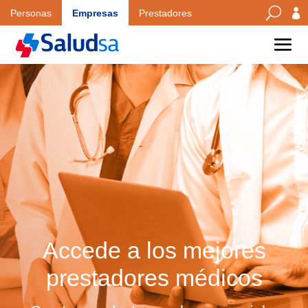
U

Personas
Empresas
Prestadores
Accede a los mejores
prestadores médicos